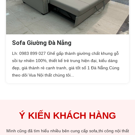
Sofa Giường Đà Nẵng
Lh: 0983 899 027 Ghế gấp thành giường chất khung gỗ
sồi tự nhiên 100%, thiết kế trẻ trung hiện đại, kiểu dáng
đẹp, giá thành rẻ cạnh tranh, giá tốt số 1 Đà Nẵng.Cùng
theo dõi Vua Nội thất chúng tôi...
Ý KIẾN KHÁCH HÀNG
t
Tôi mới lập gia đình và chuyển về nhà mới. Công việc bề bộn nên