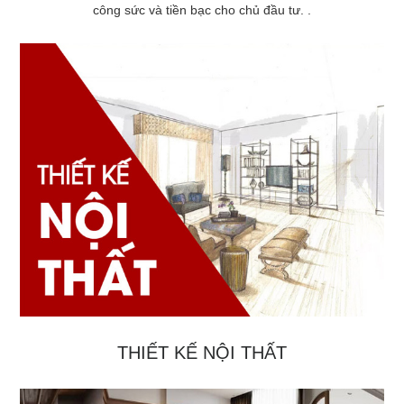
công sức và tiền bạc cho chủ đầu tư. .
THIẾT KẾ NỘI THẤT