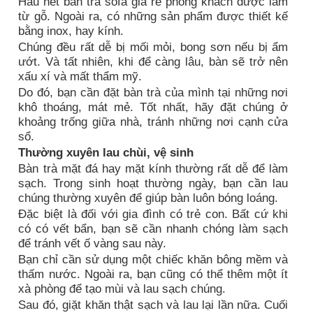
Hầu hết bàn trà sofa giá rẻ phòng khách được làm
từ gỗ. Ngoài ra, có những sản phẩm được thiết kế
bằng inox, hay kính.
Chúng đều rất dễ bị mối mỏi, bong sơn nếu bị ẩm
ướt. Và tất nhiên, khi để càng lâu, bàn sẽ trở nên
xấu xí và mất thẩm mỹ.
Do đó, bạn cần đặt bàn trà của mình tại những nơi
khô thoáng, mát mẻ. Tốt nhất, hãy đặt chúng ở
khoảng trống giữa nhà, tránh những nơi cạnh cửa
sổ.
Thường xuyên lau chùi, vệ sinh
Bàn trà mặt đá hay mặt kính thường rất dễ để làm
sạch. Trong sinh hoạt thường ngày, bạn cần lau
chúng thường xuyên để giúp bàn luôn bóng loáng.
Đặc biệt là đối với gia đình có trẻ con. Bất cứ khi
có có vết bẩn, bạn sẽ cần nhanh chóng làm sạch
để tránh vết ố vàng sau này.
Bạn chỉ cần sử dụng một chiếc khăn bông mềm và
thấm nước. Ngoài ra, bạn cũng có thể thêm một ít
xà phòng để tạo mùi và lau sạch chúng.
Sau đó, giặt khăn thật sạch và lau lại lần nữa. Cuối