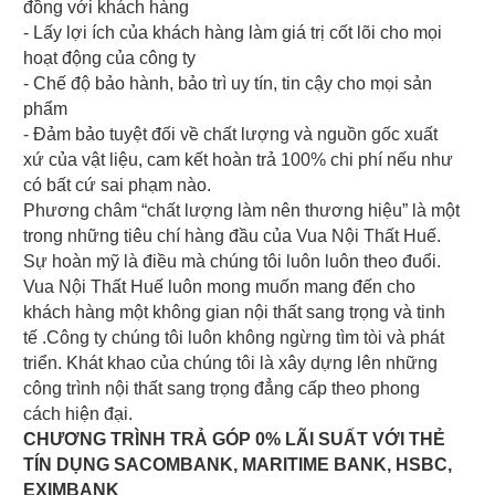
đồng với khách hàng
- Lấy lợi ích của khách hàng làm giá trị cốt lõi cho mọi
hoạt động của công ty
- Chế độ bảo hành, bảo trì uy tín, tin cậy cho mọi sản
phẩm
- Đảm bảo tuyệt đối về chất lượng và nguồn gốc xuất
xứ của vật liệu, cam kết hoàn trả 100% chi phí nếu như
có bất cứ sai phạm nào.
Phương châm “chất lượng làm nên thương hiệu” là một
trong những tiêu chí hàng đầu của Vua Nội Thất Huế.
Sự hoàn mỹ là điều mà chúng tôi luôn luôn theo đuổi.
Vua Nội Thất Huế luôn mong muốn mang đến cho
khách hàng một không gian nội thất sang trọng và tinh
tế .Công ty chúng tôi luôn không ngừng tìm tòi và phát
triển. Khát khao của chúng tôi là xây dựng lên những
công trình nội thất sang trọng đẳng cấp theo phong
cách hiện đại.
CHƯƠNG TRÌNH TRẢ GÓP 0% LÃI SUẤT VỚI THẺ
TÍN DỤNG SACOMBANK, MARITIME BANK, HSBC,
EXIMBANK