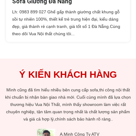
Sofa Giường Đà Nẵng
Lh: 0983 899 027 Ghế gấp thành giường chất khung gỗ
sồi tự nhiên 100%, thiết kế trẻ trung hiện đại, kiểu dáng
đẹp, giá thành rẻ cạnh tranh, giá tốt số 1 Đà Nẵng.Cùng
theo dõi Vua Nội thất chúng tôi...
Ý KIẾN KHÁCH HÀNG
t
Tôi mới lập gia đình và chuyển về nhà mới. Công việc bề bộn nên
ọn
việc trang trí nhà qua bạn bè giới thiệu tôi biết đến Vua Nội Thất.
k
Tôi cùng vợ mình qua showroom gần nhà mới ở Lê Đại Hành.Qủa
m
nhiên với các sản phẩm bài trí tại showroom tôi và vợ đã lựa chọn
được sản phẩm ưng ý và kèm thêm dịch vụ thiết kế và thi công
trang trí phòng cho các con tôi sau này. Tôi làm trước.Cám ơn Vua
Nội Thất,tôi rất hài lòng về sản phẩm cũng như dịch vụ bên quý