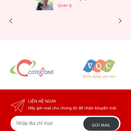
công ty...
C. Trang
Chủ khách sạn
LIÊN HỆ NGAY
Hãy gởi mail cho chúng tôi để nhận khuyến mãi.
GỬI MAIL