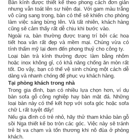
Bàn kính được thiết kế theo phong cách đơn giản
nhưng vẫn toát lên sự hiện đại. Với gam màu trắng
vô cùng sang trọng, bàn có thể sẽ khiến cho phòng
làm việc sáng bừng lên. Và tất nhiên, khách hàng
cũng sẽ cảm thấy rất dễ chịu khi bước vào.
Ngoài ra, bàn thường được trang trí bởi các hoạ
tiết hoa văn rất đẹp và mềm mại. Chúng vừa có
tính thẩm mỹ lại đem đến phong thuỷ cho công ty.
Loại bàn trà kính thường được làm bằng nhôm
hoặc inox không gỉ, có khả năng chống ăn mòn rất
tốt. Do vậy, bạn có thể vệ sinh chúng một cách dễ
dàng và nhanh chóng để phục vụ khách hàng.
Tại phòng khách trong nhà
Trong gia đình, bạn có nhiều lựa chọn hơn, ví dụ
bàn sofa gỗ công nghiệp hay bàn mặt đá. Những
loại bàn này có thể kết hợp với sofa góc hoặc sofa
chữ L rất tuyệt đấy!
Nếu gia đình có trẻ nhỏ, hãy thử tham khảo bàn gỗ
sồi Nga thiết kế bo tròn các góc. Việc này sẽ tránh
trẻ bị va chạm và tổn thương khi nô đùa ở phòng
khách.