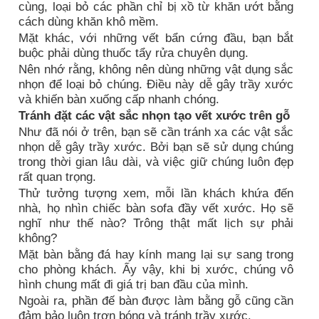
cùng, loại bỏ các phần chỉ bị xồ từ khăn ướt bằng
cách dùng khăn khô mềm.
Mặt khác, với những vết bẩn cứng đầu, bạn bắt
buộc phải dùng thuốc tẩy rửa chuyên dụng.
Nên nhớ rằng, không nên dùng những vật dụng sắc
nhọn để loại bỏ chúng. Điều này dễ gây trầy xước
và khiến bàn xuống cấp nhanh chóng.
Tránh đặt các vật sắc nhọn tạo vết xước trên gỗ
Như đã nói ở trên, bạn sẽ cần tránh xa các vật sắc
nhọn dễ gây trầy xước. Bởi bạn sẽ sử dụng chúng
trong thời gian lâu dài, và việc giữ chúng luôn đẹp
rất quan trọng.
Thử tưởng tượng xem, mỗi lần khách khứa đến
nhà, họ nhìn chiếc bàn sofa đầy vết xước. Họ sẽ
nghĩ như thế nào? Trông thật mất lịch sự phải
không?
Mặt bàn bằng đá hay kính mang lại sự sang trong
cho phòng khách. Ấy vậy, khi bị xước, chúng vô
hình chung mất đi giá trị ban đầu của mình.
Ngoài ra, phần đế bàn được làm bằng gỗ cũng cần
đảm bảo luôn trơn bóng và tránh trầy xước.