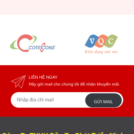
Chủ khách sạn
LIÊN HỆ NGAY
Hãy gởi mail cho chúng tôi để nhận khuyến mãi.
GỬI MAIL