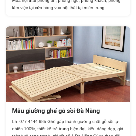
Mua nội thất phòng ăn, phòng ngủ, phòng khách, phòng
làm việc tại cửa hàng vua nội thất tại miền trung...
Mẫu giường ghế gỗ sồi Đà Nẵng
Lh: 077 4444 685 Ghế gấp thành giường chất gỗ sồi tự
nhiên 100%, thiết kế trẻ trung hiện đại, kiểu dáng đẹp, giá
thành rẻ cạnh tranh, giá tốt số 1 Đà Nẵng.Cùng theo dõi