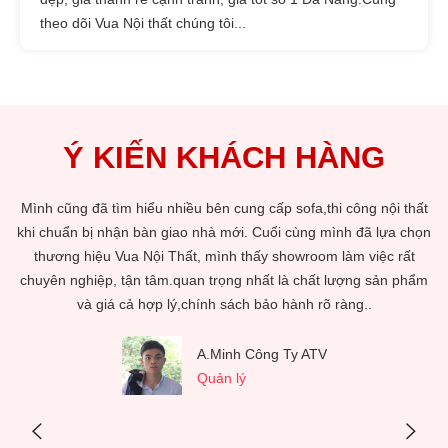
theo dõi Vua Nội thất chúng tôi...
Ý KIẾN KHÁCH HÀNG
t
Tôi mới lập gia đình và chuyển về nhà mới. Công việc bề bộn nên
ọn
việc trang trí nhà qua bạn bè giới thiệu tôi biết đến Vua Nội Thất.
k
Tôi cùng vợ mình qua showroom gần nhà mới ở Lê Đại Hành.Qủa
m
nhiên với các sản phẩm bài trí tại showroom tôi và vợ đã lựa chọn
được sản phẩm ưng ý và kèm thêm dịch vụ thiết kế và thi công
trang trí phòng cho các con tôi sau này. Tôi làm trước.Cám ơn Vua
Nội Thất,tôi rất hài lòng về sản phẩm cũng như dịch vụ bên quý
công ty...
C. Trang