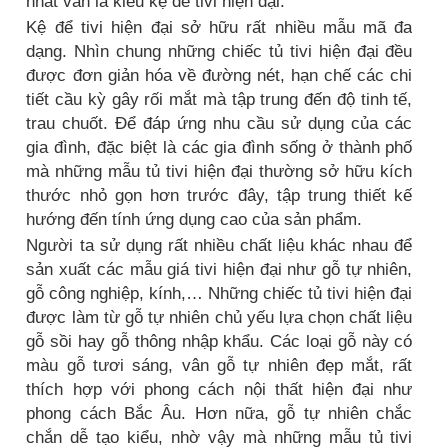
nhất vẫn là kiểu kệ để tivi hiện đại.
Kệ để tivi hiện đại sở hữu rất nhiều mẫu mã đa
dạng. Nhìn chung những chiếc tủ tivi hiện đại đều
được đơn giản hóa về đường nét, hạn chế các chi
tiết cầu kỳ gây rối mắt mà tập trung đến độ tinh tế,
trau chuốt. Để đáp ứng nhu cầu sử dụng của các
gia đình, đặc biệt là các gia đình sống ở thành phố
mà những mẫu tủ tivi hiện đại thường sở hữu kích
thước nhỏ gọn hơn trước đây, tập trung thiết kế
hướng đến tính ứng dụng cao của sản phẩm.
Người ta sử dụng rất nhiều chất liệu khác nhau để
sản xuất các mẫu giá tivi hiện đại như gỗ tự nhiên,
gỗ công nghiệp, kính,… Những chiếc tủ tivi hiện đại
được làm từ gỗ tự nhiên chủ yếu lựa chọn chất liệu
gỗ sồi hay gỗ thông nhập khẩu. Các loại gỗ này có
màu gỗ tươi sáng, vân gỗ tự nhiên đẹp mắt, rất
thích hợp với phong cách nội thất hiện đại như
phong cách Bắc Âu. Hơn nữa, gỗ tự nhiên chắc
chắn dễ tạo kiểu, nhờ vậy mà những mẫu tủ tivi