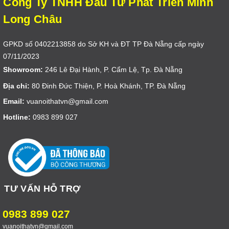
Công Ty TNHH Đầu Tư Phát Triển Minh
Long Châu
GPKD số 0402213858 do Sở KH và ĐT TP Đà Nẵng cấp ngày
07/11/2023
Showroom:
246 Lê Đại Hành, P. Cẩm Lệ, Tp. Đà Nẵng
Địa chỉ:
80 Đinh Đức Thiện, P. Hoà Khánh, TP. Đà Nẵng
Email:
vuanoithatvn@gmail.com
Hotline:
0983 899 027
TƯ VẤN HỖ TRỢ
0983 899 027
vuanoithatvn@gmail.com