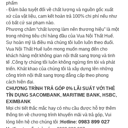
phẩm
- Đảm bảo tuyệt đối về chất lượng và nguồn gốc xuất
xứ của vật liệu, cam kết hoàn trả 100% chi phí nếu như
có bất cứ sai phạm nào.
Phương châm “chất lượng làm nên thương hiệu” là một
trong những tiêu chí hàng đầu của Vua Nội Thất Huế.
Sự hoàn mỹ là điều mà chúng tôi luôn luôn theo đuổi.
Vua Nội Thất Huế luôn mong muốn mang đến cho
khách hàng một không gian nội thất sang trọng và tinh
tế .Công ty chúng tôi luôn không ngừng tìm tòi và phát
triển. Khát khao của chúng tôi là xây dựng lên những
công trình nội thất sang trọng đẳng cấp theo phong
cách hiện đại.
CHƯƠNG TRÌNH TRẢ GÓP 0% LÃI SUẤT VỚI THẺ
TÍN DỤNG SACOMBANK, MARITIME BANK, HSBC,
EXIMBANK
Mọi chi tiết thắc mắc hay có nhu cầu được hỗ trợ thêm
thông tin về chương trình khuyến mãi và trả góp, Vui
0983 899 027
lòng liên hệ cho chúng tôi :
Hotline: