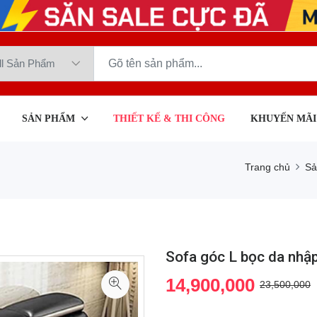
SẢN PHẨM
THIẾT KẾ & THI CÔNG
KHUYẾN MÃI
Trang chủ
Sả
Sofa góc L bọc da nhập
14,900,000
23,500,000