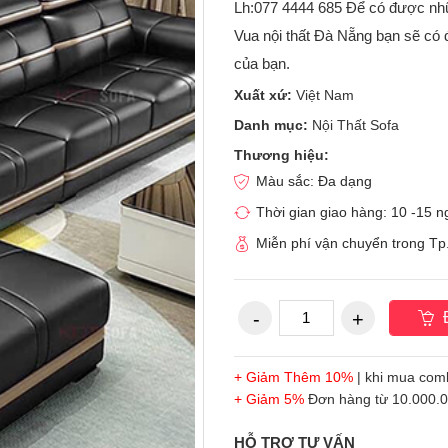
Lh:077 4444 685 Để có được nhữ
Vua nội thất Đà Nẵng bạn sẽ có 
của bạn.
Xuất xứ:
Việt Nam
Danh mục:
Nội Thất Sofa
Thương hiệu:
Màu sắc: Đa dạng
Thời gian giao hàng: 10 -15 
Miễn phí vận chuyển trong T
Đ
+ Giảm Thêm 10%
| khi mua com
+ Giảm 5%
Đơn hàng từ 10.000.00
HỖ TRỢ TƯ VẤN