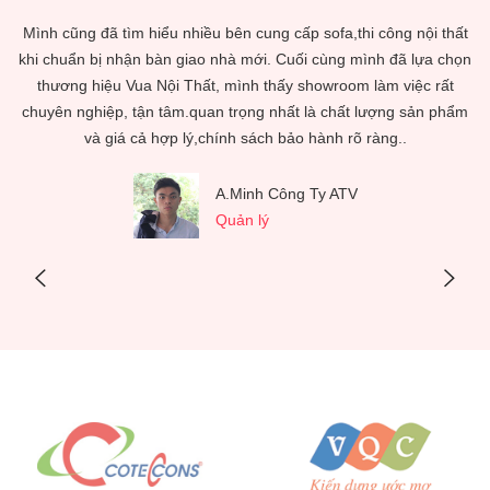
ên
Mình cũng đã tìm hiểu nhiều bên cung cấp sofa,thi công nội thất
T
.
khi chuẩn bị nhận bàn giao nhà mới. Cuối cùng mình đã lựa chọn
ủa
thương hiệu Vua Nội Thất, mình thấy showroom làm việc rất
T
ọn
chuyên nghiệp, tận tâm.quan trọng nhất là chất lượng sản phẩm
n
và giá cả hợp lý,chính sách bảo hành rõ ràng..
ua
t
ý
A.Minh Công Ty ATV
Quản lý