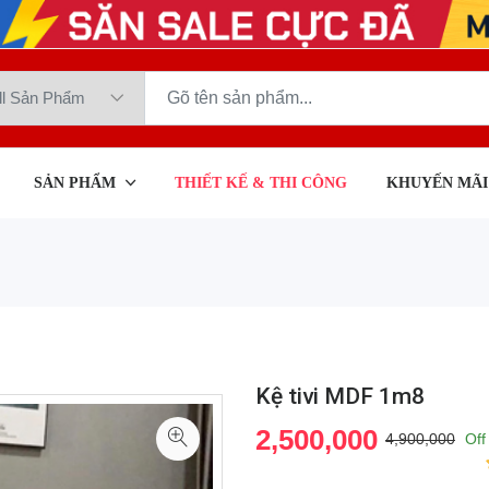
SẢN PHẨM
THIẾT KẾ & THI CÔNG
KHUYẾN MÃI
Kệ tivi MDF 1m8
2,500,000
4,900,000
Off