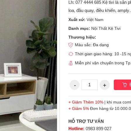
Lh: 077 4444 685 Kệ tivi là sản ph
loa, đầu quay, điều khiển, ampl
Xuất xứ:
Việt Nam
Danh mục:
Nội Thất Kệ Tivi
Thương hiệu:
Màu sắc: Đa dạng
Thời gian giao hàng: 10 -15 
Miễn phí vận chuyển trong T
Đ
+ Giảm Thêm 10%
| khi mua com
+ Giảm 5%
Đơn hàng từ 10.000.00
HỖ TRỢ TƯ VẤN
Hotline:
0983 899 027