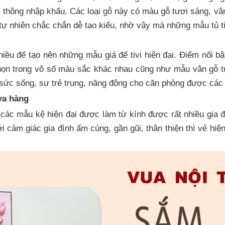
gỗ thông nhập khẩu. Các loại gỗ này có màu gỗ tươi sáng, vâ
tự nhiên chắc chắn dễ tạo kiểu, nhờ vậy mà những mẫu tủ ti
iều để tạo nên những mẫu giá để tivi hiện đại. Điểm nổi bậ
họn trong vô số màu sắc khác nhau cũng như mẫu vân gỗ t
ức sống, sự trẻ trung, năng động cho căn phòng được các gi
ửa hàng
các mẫu kệ hiện đại được làm từ kính được rất nhiều gia 
i cảm giác gia đình ấm cúng, gần gũi, thân thiện thì vẻ hiệ