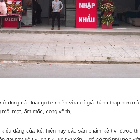
ì sử dụng các loại gỗ tự nhiên vừa có giá thành thấp hơn m
g mối mọt, ẩm mốc, cong vênh,…
 kiểu dáng của kệ, hiện nay các sản phẩm kệ tivi được th
iện đại hay kệ tivi chữ K, kệ tivi xếp,…để có thể phù hợp v