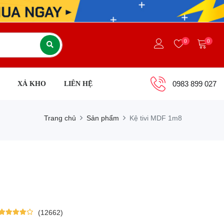
0
0
0983 899 027
XẢ KHO
LIÊN HỆ
Trang chủ
Sản phẩm
Kệ tivi MDF 1m8
(12662)