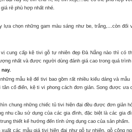
giá rẻ phù hợp nhất nhé.
hãy lựa chọn những gam màu sáng như be, trắng,…còn đối v
vị cung cấp kệ tivi gỗ tự nhiên đẹp Đà Nẵng nào thì có 
ượng nhất và được người dùng đánh giá cao trong quá trình
 nay.
n những mẫu kệ để tivi bao gồm rất nhiều kiểu dáng và mẫu
vi tân cổ điển, kệ ti vi phong cách đơn giản. Song được ưa 
hìn chung những chiếc tủ tivi hiện đại đều được đơn giản hó
ng nhu cầu sử dụng của các gia đình, đặc biệt là các gia đ
trung thiết kế hướng đến tính ứng dụng cao của sản phẩm.
 xuất các mẫu giá tivi hiện đại như gỗ tự nhiên, gỗ công n