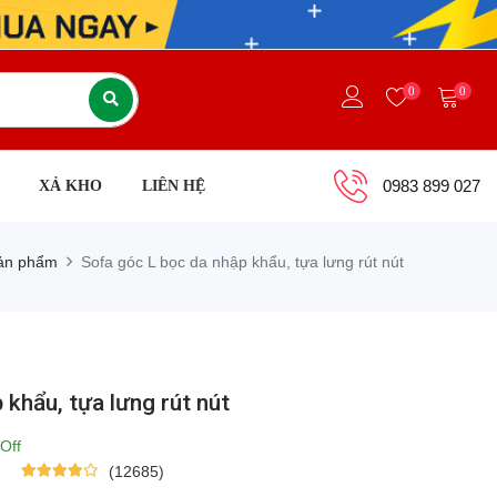
0
0
0983 899 027
XẢ KHO
LIÊN HỆ
ản phẩm
Sofa góc L bọc da nhập khẩu, tựa lưng rút nút
 khẩu, tựa lưng rút nút
Off
(12685)