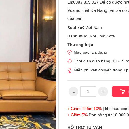
Lh:0983 899 027 Để có được nhữ
Vua nội thất Đà Nẵng bạn sẽ có 
của bạn.
Xuất xứ:
Việt Nam
Danh mục:
Nội Thất Sofa
Thương hiệu:
Màu sắc: Đa dạng
Thời gian giao hàng: 10 -15 
Miễn phí vận chuyển trong T
Đ
+ Giảm Thêm 10%
| khi mua com
+ Giảm 5%
Đơn hàng từ 10.000.00
HỖ TRỢ TƯ VẤN