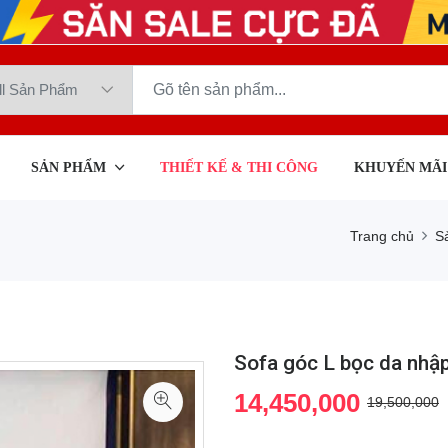
SẢN PHẨM
THIẾT KẾ & THI CÔNG
KHUYẾN MÃI
Trang chủ
S
Sofa góc L bọc da nhập
14,450,000
19,500,000